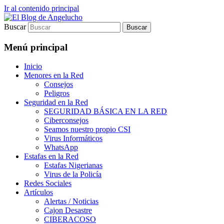
Ir al contenido principal
Buscar
Blog sobre Seguridad en Internet para el
El Blog de Angelucho
Internauta básico
Menú principal
Inicio
Menores en la Red
Consejos
Peligros
Seguridad en la Red
SEGURIDAD BÁSICA EN LA RED
Ciberconsejos
Seamos nuestro propio CSI
Virus Informáticos
WhatsApp
Estafas en la Red
Estafas Nigerianas
Virus de la Policía
Redes Sociales
Artículos
Alertas / Noticias
Cajon Desastre
CIBERACOSO