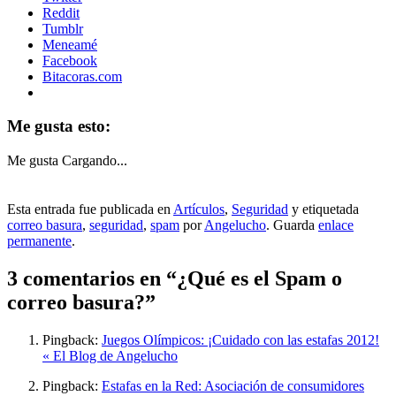
Reddit
Tumblr
Meneamé
Facebook
Bitacoras.com
Me gusta esto:
Me gusta
Cargando...
Esta entrada fue publicada en
Artículos
,
Seguridad
y etiquetada
correo basura
,
seguridad
,
spam
por
Angelucho
. Guarda
enlace
permanente
.
3 comentarios en “
¿Qué es el Spam o
correo basura?
”
Pingback:
Juegos Olímpicos: ¡Cuidado con las estafas 2012!
« El Blog de Angelucho
Pingback:
Estafas en la Red: Asociación de consumidores