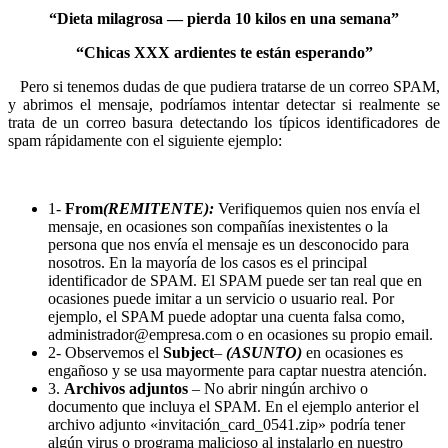
“Dieta milagrosa — pierda 10 kilos en una semana”
“Chicas XXX ardientes te están esperando”
Pero si tenemos dudas de que pudiera tratarse de un correo SPAM,
y abrimos el mensaje, podríamos intentar detectar si realmente se
trata de un correo basura detectando los típicos identificadores de
spam rápidamente con el siguiente ejemplo:
1-
From
(REMITENTE):
Verifiquemos quien nos envía el
mensaje, en ocasiones son compañías inexistentes o la
persona que nos envía el mensaje es un desconocido para
nosotros. En la mayoría de los casos es el principal
identificador de SPAM. El SPAM puede ser tan real que en
ocasiones puede imitar a un servicio o usuario real. Por
ejemplo, el SPAM puede adoptar una cuenta falsa como,
administrador@empresa.com o en ocasiones su propio email.
2- Observemos el
Subject
–
(ASUNTO)
en ocasiones es
engañoso y se usa mayormente para captar nuestra atención.
3.
Archivos adjuntos
– No abrir ningún archivo o
documento que incluya el SPAM. En el ejemplo anterior el
archivo adjunto «invitación_card_0541.zip» podría tener
algún virus o programa malicioso al instalarlo en nuestro