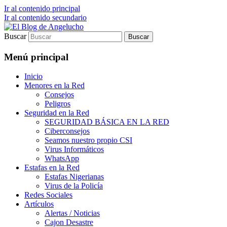
Ir al contenido principal
Ir al contenido secundario
Buscar
Blog sobre Seguridad en Internet para el I
El Blog de Angelucho
Menú principal
Inicio
Menores en la Red
Consejos
Peligros
Seguridad en la Red
SEGURIDAD BÁSICA EN LA RED
Ciberconsejos
Seamos nuestro propio CSI
Virus Informáticos
WhatsApp
Estafas en la Red
Estafas Nigerianas
Virus de la Policía
Redes Sociales
Artículos
Alertas / Noticias
Cajon Desastre