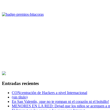
Entradas recientes
CONcentración de Hackers a nivel Internacional
(sin título)
En San Valentín, ¡que no te rompan ni el corazón ni el bolsillo!
MENORES EN LA RED: Dejad que los niños se acerquen a mí