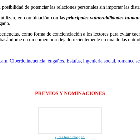
sibilidad de potenciar las relaciones personales sin importar las dista
utilizan, en combinación con las
principales
vulnerabilidades humana
ngaño.
periencias, como forma de concienciación a los lectores para evitar cae
 basándome en un comentario dejado recientemente en una de las entra
scam
,
Ciberdelincuencia
,
engaños
,
Estafas
,
ingenieria social
,
romance s
PREMIOS Y NOMINACIONES
¿Eres buen blogger?