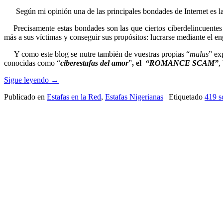
Según mi opinión una de las principales bondades de Internet es la po
Precisamente estas bondades son las que ciertos ciberdelincuentes 
más a sus víctimas y conseguir sus propósitos: lucrarse mediante el e
Y como este blog se nutre también de vuestras propias “
malas
” ex
conocidas como “
ciberestafas del amor
”
, el
“ROMANCE SCAM”
,
Sigue leyendo
→
Publicado en
Estafas en la Red
,
Estafas Nigerianas
|
Etiquetado
419 