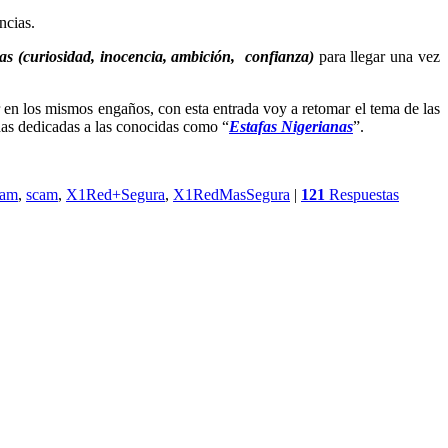
ncias.
s (curiosidad, inocencia, ambición, confianza)
para llegar una vez
r en los mismos engaños, con esta entrada voy a retomar el tema de las
das dedicadas a las conocidas como “
Estafas Nigerianas
”.
cam
,
scam
,
X1Red+Segura
,
X1RedMasSegura
|
121
Respuestas