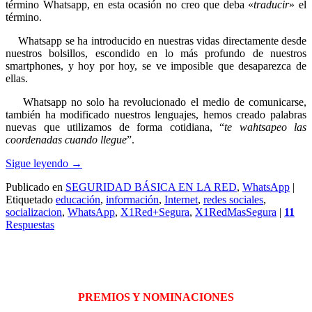
término Whatsapp, en esta ocasión no creo que deba «
traducir
» el
término.
Whatsapp se ha introducido en nuestras vidas directamente desde
nuestros bolsillos, escondido en lo más profundo de nuestros
smartphones, y hoy por hoy, se ve imposible que desaparezca de
ellas.
Whatsapp no solo ha revolucionado el medio de comunicarse,
también ha modificado nuestros lenguajes, hemos creado palabras
nuevas que utilizamos de forma cotidiana, “
te wahtsapeo las
coordenadas cuando llegue
”.
Sigue leyendo
→
Publicado en
SEGURIDAD BÁSICA EN LA RED
,
WhatsApp
|
Etiquetado
educación
,
información
,
Internet
,
redes sociales
,
socializacion
,
WhatsApp
,
X1Red+Segura
,
X1RedMasSegura
|
11
Respuestas
PREMIOS Y NOMINACIONES