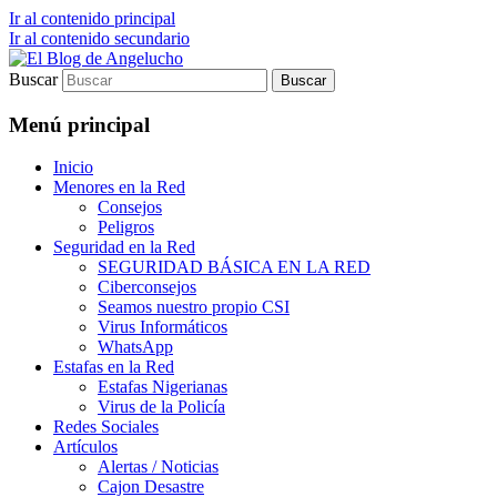
Ir al contenido principal
Ir al contenido secundario
Buscar
Blog sobre Seguridad en Internet para el
El Blog de Angelucho
Internauta básico
Menú principal
Inicio
Menores en la Red
Consejos
Peligros
Seguridad en la Red
SEGURIDAD BÁSICA EN LA RED
Ciberconsejos
Seamos nuestro propio CSI
Virus Informáticos
WhatsApp
Estafas en la Red
Estafas Nigerianas
Virus de la Policía
Redes Sociales
Artículos
Alertas / Noticias
Cajon Desastre