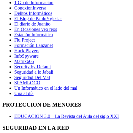
1 Gb de Informacion
ConexionInversa
Delitos Informáticos
El Blog de PabloYglesias
El diario de Juanito
En Ocasiones veo reos
Estación Informática
Flu Project
Formación Lanzanet
Hack Players
InfoSpyware
Matrix666
Security by Default
Seguridad a lo Jabalí
Seguridad Del Mal
SPAMLOCO
Un Informático en el lado del mal
Una al día
PROTECCION DE MENORES
EDUCACIÓN 3.0 – La Revista del Aula del siglo XXI
SEGURIDAD EN LA RED