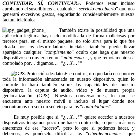
CONTINUAR, SÍ, CONTINUAR».
Podemos estar incluso
aprobando el suscribirnos a cualquier
“servicio encubierto
” que nos
generará excesivos gastos, engordando considerablemente nuestra
factura telefónica.
También existe la posibilidad que una
aplicación legítima haya sido modificada de forma maliciosas por
terceros para, en el mismo paquete, no solo sirva para lo que fue
ideada por los desarrolladores iniciales, también puede llevar
aparejado cualquier “
complemento
” oculto que haga que nuestro
dispositivo se convierta en un
“mini espía”
, y que remotamente sea
controlado por… digamos…
“¿…X…?”
Ese control, no quedaría en conocer
toda la información almacenada en nuestro dispositivo, quien lo
controle lo hará también sobre las capacidades de nuestro
dispositivo, la captura de audio, video y de nuestra propia
geolocalización (GPS). Nuestras conversaciones, lo que se
encuentra ante nuestro móvil e incluso el lugar donde nos
encontramos no será un secreto para los “
controladores
”.
Es muy posible que si
“¿…X…?”
quiere acceder a nuestros
dispositivos tengamos poco que hacer contra ello, o que jamás nos
enteremos de ese “
acceso
”, pero lo que si podemos hacer, y
debemos, es ponérselo difícil a los “
ciberdelincuentes
” que