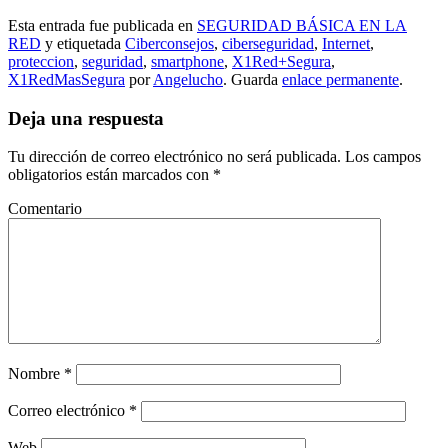
Esta entrada fue publicada en
SEGURIDAD BÁSICA EN LA
RED
y etiquetada
Ciberconsejos
,
ciberseguridad
,
Internet
,
proteccion
,
seguridad
,
smartphone
,
X1Red+Segura
,
X1RedMasSegura
por
Angelucho
. Guarda
enlace permanente
.
Deja una respuesta
Tu dirección de correo electrónico no será publicada.
Los campos
obligatorios están marcados con
*
Comentario
Nombre
*
Correo electrónico
*
Web