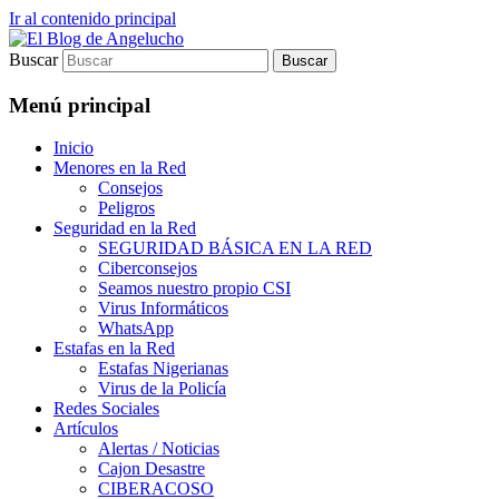
Ir al contenido principal
Buscar
Blog sobre Seguridad en Internet para el
El Blog de Angelucho
Internauta básico
Menú principal
Inicio
Menores en la Red
Consejos
Peligros
Seguridad en la Red
SEGURIDAD BÁSICA EN LA RED
Ciberconsejos
Seamos nuestro propio CSI
Virus Informáticos
WhatsApp
Estafas en la Red
Estafas Nigerianas
Virus de la Policía
Redes Sociales
Artículos
Alertas / Noticias
Cajon Desastre
CIBERACOSO