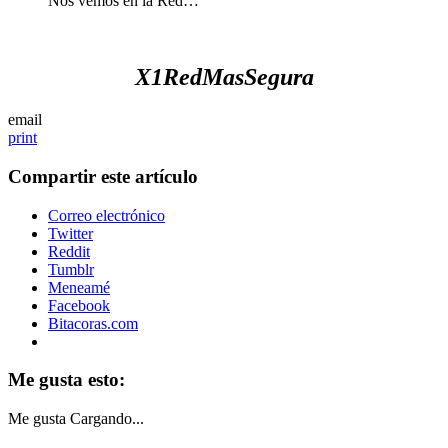
Nos vemos en la Red…
X1RedMasSegura
email
print
Compartir este artículo
Correo electrónico
Twitter
Reddit
Tumblr
Meneamé
Facebook
Bitacoras.com
Me gusta esto:
Me gusta
Cargando...