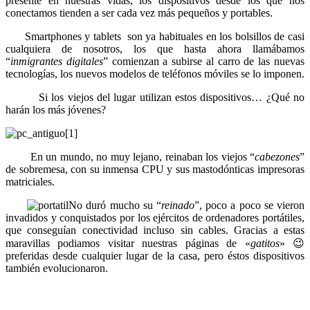
presente en nuestras vidas, los dispositivos desde los que nos
conectamos tienden a ser cada vez más pequeños y portables.
Smartphones y tablets son ya habituales en los bolsillos de casi
cualquiera de nosotros, los que hasta ahora llamábamos
“
inmigrantes digitales
” comienzan a subirse al carro de las nuevas
tecnologías, los nuevos modelos de teléfonos móviles se lo imponen.
Si los viejos del lugar utilizan estos dispositivos… ¿Qué no
harán los más jóvenes?
En un mundo, no muy lejano, reinaban los viejos “
cabezones
”
de sobremesa, con su inmensa CPU y sus mastodónticas impresoras
matriciales.
No duró mucho su “
reinado
”, poco a poco se vieron
invadidos y conquistados por los ejércitos de ordenadores portátiles,
que conseguían conectividad incluso sin cables. Gracias a estas
maravillas podiamos visitar nuestras páginas de «
gatitos
» 😉
preferidas desde cualquier lugar de la casa, pero éstos dispositivos
también evolucionaron.
.