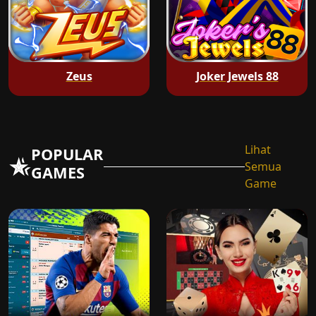
Zeus
Joker Jewels 88
Lihat
POPULAR
Semua
GAMES
Game